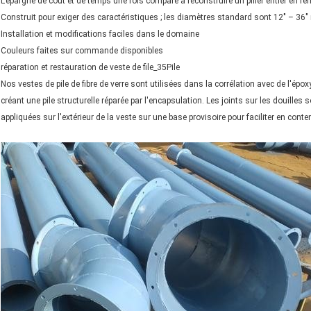
L'épargne de coût et de temps une fois comparé à reconstruire un pilier entier en 
Construit pour exiger des caractéristiques ; les diamètres standard sont 12" – 36
Installation et modifications faciles dans le domaine
Couleurs faites sur commande disponibles
réparation et restauration de veste de file_35Pile
Nos vestes de pile de fibre de verre sont utilisées dans la corrélation avec de l'é
créant une pile structurelle réparée par l'encapsulation. Les joints sur les douil
appliquées sur l'extérieur de la veste sur une base provisoire pour faciliter en co