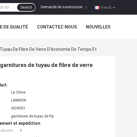
Demande de soumission
Search
|
French
 DE QUALITÉ
CONTACTEZ-NOUS
NOUVELLES
e Tuyau De Fibre De Verre D'économie De Temps Et
garnitures de tuyau de fibre de verre
uit:
La Chine
LANMON
ISO9001
garnitures de tuyau de frp
ement et expédition:
nde min:
1