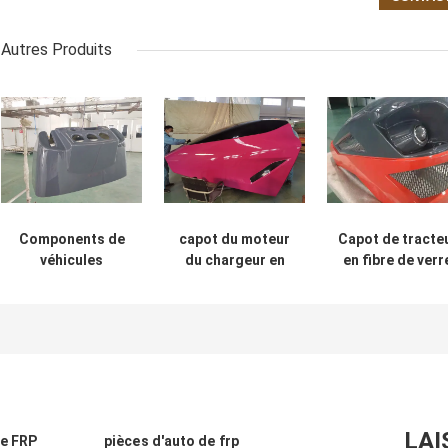
Autres Produits
Components de
capot du moteur
Capot de tracte
véhicules
du chargeur en
en fibre de verr
agricoles en fibre
fibre de verre
FRP GRP,
de verre
Cabine de
composants
véhicule spéciale
d'équipement
en fibre de verre
agricole avec u
excellente
résistance
chimique,
assurant la
LAI
de FRP
pièces d'auto de frp