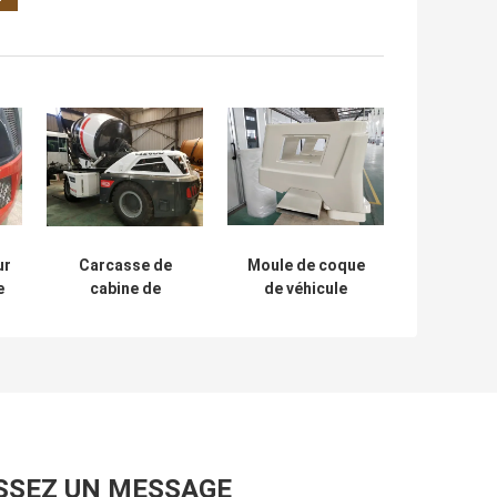
ur
Carcasse de
Moule de coque
e
cabine de
de véhicule
véhicule spécial
d'ingénierie en
en fibre de verre
fibre de verre
Capot de moteur
Pare-chocs de
ne
de chargeur en
camion de
fibre de verre
construction
personnalisé
FRP/GRP sur
mesure
SSEZ UN MESSAGE