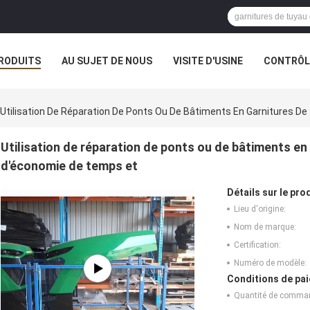
RODUITS
AU SUJET DE NOUS
VISITE D'USINE
CONTRÔLE
Utilisation De Réparation De Ponts Ou De Bâtiments En Garnitures D
Utilisation de réparation de ponts ou de bâtiments en 
d'économie de temps et
Détails sur le prod
Lieu d'origine:
Nom de marque:
Certification:
Numéro de modèle:
Conditions de pai
Quantité de comma