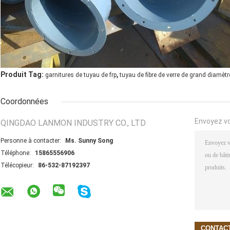
,
Produit Tag:
garnitures de tuyau de frp
tuyau de fibre de verre de grand diamètr
Coordonnées
Envoyez v
QINGDAO LANMON INDUSTRY CO., LTD
Personne à contacter:
Ms. Sunny Song
Téléphone:
15865556906
Télécopieur:
86-532-87192397